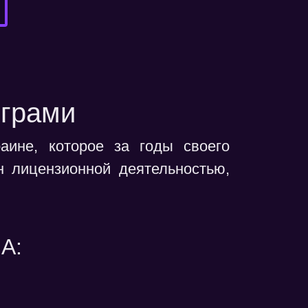
играми
аине, которое за годы своего
н лицензионной деятельностью,
A: