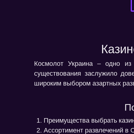
Казин
Космолот Украина – одно из 
существования заслужило дове
широким выбором азартных разв
П
Преимущества выбрать кази
Ассортимент развлечений в 