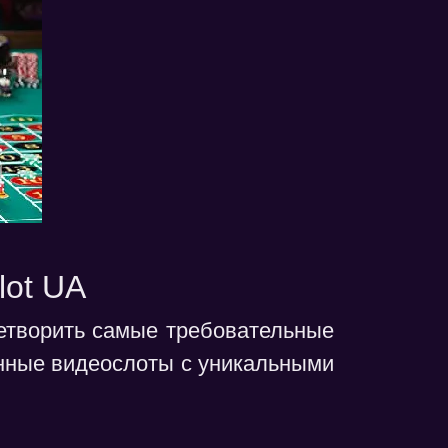
lot UA
летворить самые требовательные
енные видеослоты с уникальными